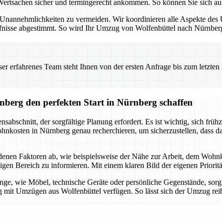
 Wertsachen sicher und termingerecht ankommen. So können Sie sich auf
nannehmlichkeiten zu vermeiden. Wir koordinieren alle Aspekte des U
ürfnisse abgestimmt. So wird Ihr Umzug von Wolfenbüttel nach Nürnberg
 erfahrenes Team steht Ihnen von der ersten Anfrage bis zum letzten Ka
berg den perfekten Start in Nürnberg schaffen
schnitt, der sorgfältige Planung erfordert. Es ist wichtig, sich frühze
nkosten in Nürnberg genau recherchieren, um sicherzustellen, dass das
enen Faktoren ab, wie beispielsweise der Nähe zur Arbeit, dem Wohnko
gen Bereich zu informieren. Mit einem klaren Bild der eigenen Prioritä
e, wie Möbel, technische Geräte oder persönliche Gegenstände, sorgfält
it Umzügen aus Wolfenbüttel verfügen. So lässt sich der Umzug reibun