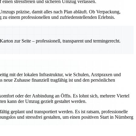
 einen stressfreien und sicheren Umzug verlassen.
mzugs präzise, damit alles nach Plan abläuft. Ob Verpackung,
 zu einem professionellen und zufriedenstellenden Erlebnis.
rton zur Seite – professionell, transparent und termingerecht.
itig mit der lokalen Infrastruktur, wie Schulen, Arztpraxen und
 neue Zuhause finanziell tragfähig ist und den persönlichen
mfort oder der Anbindung an Öffis. Es lohnt sich, mehrere Viertel
ten kann der Umzug gezielt gestaltet werden.
ig geplant und transportiert werden. Es ist ratsam, professionelle
gslos und stressfrei gestalten, um einen positiven Start in Nürnberg