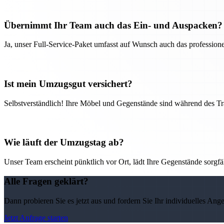
Übernimmt Ihr Team auch das Ein- und Auspacken?
Ja, unser Full-Service-Paket umfasst auf Wunsch auch das professio
Ist mein Umzugsgut versichert?
Selbstverständlich! Ihre Möbel und Gegenstände sind während des Tra
Wie läuft der Umzugstag ab?
Unser Team erscheint pünktlich vor Ort, lädt Ihre Gegenstände sorgfälti
Alle Fragen geklärt?
Dann probieren Sie es jetzt aus und fordern Sie Ihr individuelles Ang
Jetzt Anfrage starten